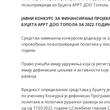
пољопривреде из буџета АРРТ ДОО Топола, 
ЈАВНИ КОНКУРС ЗА ФИНАНСИРАЊЕ ПРОЈЕ
БУЏЕТА АРРТ ДОО ТОПОЛА ЗА 2022. ГОДИ
Средства намењена конкурсом додељују се за
спровођење пољопривредне политике у локалн
године.
Право учешћа имају удружења која су регис
имају дефинисане циљеве и активности које
развоја.
Вредност опредељених средстава у буџету ј
по учеснику Конкурса је дефинисан Програ
политике и политике руралног развоја за опш
од од 17.03.2022. године („Службени гласник С