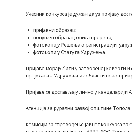
Учесник конкурса је дужан да уз пријаву дост
пријавни образац;
попуњен образац описа пројекта;
фотокопију Решењa о регистрацији удру
фотокопију Статута Удружења.
Пријаве морају бити у затвореној коверти и 
пројеката – Удружења из области пољопривре
Пријаве се достављају лично у канцеларији
Агенција за рурални развој општине Топола
Комисији за спровођење јавног конкурса за
пољопривреде из буџета АРРТ ДОО Топола