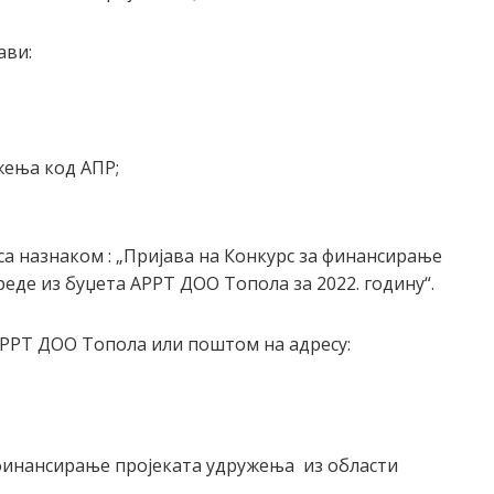
ави:
жења код АПР;
са назнаком : „Пријава на Конкурс за финансирање
де из буџета АРРТ ДОО Топола за 2022. годину“.
 АРРТ ДОО Топола или поштом на адресу:
 финансирање пројеката удружења из области