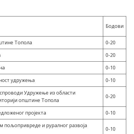
Бодови
пштине Топола
0-20
а
0-20
на
0-10
ност удружења
0-10
 спроводи Удружење из области
0-20
иторији општине Топола
едложеног пројекта
0-10
ом пољопривреде и руралног развоја
0-10