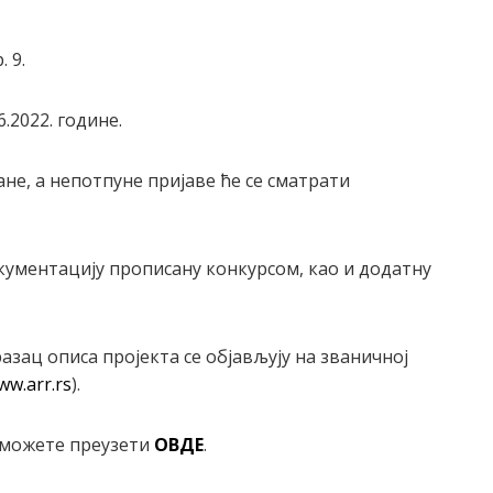
 9.
.2022. године.
е, а непотпуне пријаве ће се сматрати
кументацију прописану конкурсом, као и додатну
ц описа пројекта се објављују на званичној
ww.аrr.rs
).
 можете преузети
ОВДЕ
.