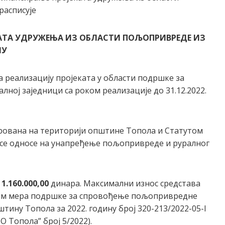
расписује
КАТА УДРУЖЕЊА ИЗ ОБЛАСТИ ПОЉОПРИВРЕДЕ ИЗ
НУ
 реализацију пројеката у области подршке за
ој заједници са роком реализације до 31.12.2022.
трована на територији општине Топола и Статутом
 се односе на унапређење пољопривреде и руралног
е
1
.
160
.000,00
динара. Максимални износ средстава
мом мера подршке за спровођење пољопривредне
тину Топола за 2022. годину број 320-213/2022-05-I
О Топола” број 5/2022).