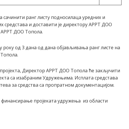
а сачинити ранг листу подносилаца уредних и
х средстава и доставити је директору АРРТ ДОО
у АРРТ ДОО Топола.
 року од 3 дана од дана објављивања ранг листе на
 Топола.
у пројекта, Директор АРРТ ДОО Топола ће закључити
екта са изабраним Удружењима. Исплата средстава
тева за средства са пропратном документацијом.
а финансирање пројеката удружења из области