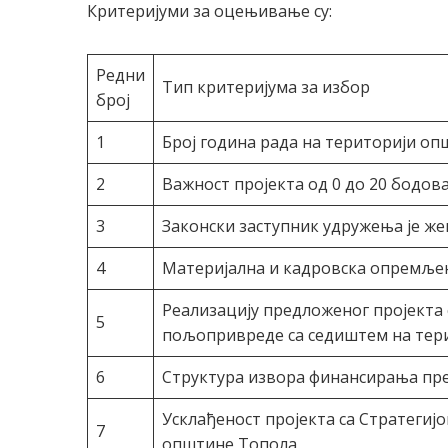
Критеријуми за оцењивање су:
Редни
Тип критеријума за избор
број
1
Број година рада на територији о
2
Важност пројекта од 0 до 20 бодов
3
Законски заступник удружења је же
4
Материјална и кадровска опремље
Реализацију предложеног пројекта
5
пољопривреде са седиштем на тер
6
Структура извора финансирања пр
Усклађеност пројекта са Стратегиј
7
општине Топола