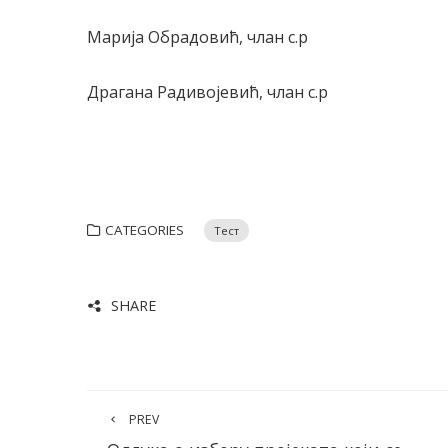
Марија Обрадовић, члан с.р
Драгана Радивојевић, члан с.р
CATEGORIES
Тест
SHARE
PREV