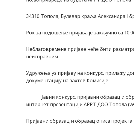
34310 Топола, Булевар краља Александра I бр.
Рок за подошење пријава је закључно са 10.06
Неблаговремене пријаве неће бити разматран
неисправним.
Удружења уз пријаву на конкурс, прилажу до
документацију на захтев Комисије.
Јавни конкурс, пријавни образац и образа
интернет презентацији АРРТ ДОО Топола (
w
Пријавни образац и образац описа пројекта