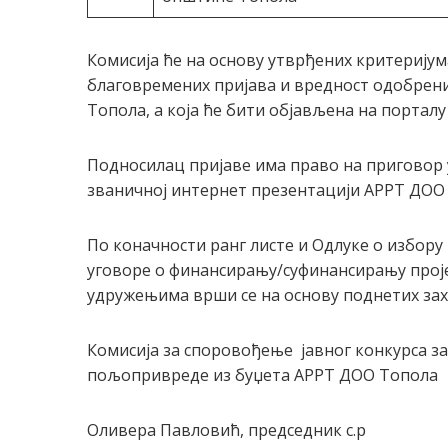
Комисија ће на основу утврђених критеријум
благовремених пријава и вредност одобрени
Топола, а која ће бити објављена на портал
Подносилац пријаве има право на приговор у
званичној интернет презентацији АРРТ ДОО
По коначности ранг листе и Одлуке о избор
уговоре о финансирању/суфинансирању прој
удружењима врши се на основу поднетих зах
Комисија за споровођење јавног конкурса з
пољопривреде из буџета АРРТ ДОО Топола
Оливера Павловић, председник с.р